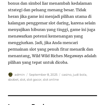
bonus dan simbol liar menambah kedalaman
strategi dan peluang menang besar. Tidak
heran jika game ini menjadi pilihan utama di
kalangan penggemar slot daring, karena selain
menyajikan hiburan yang tinggi, game ini juga
menawarkan potensi kemenangan yang
menggiurkan. Jadi, jika Anda mencari
permainan slot yang penuh fitur menarik dan
menantang, Wild Wild Riches Megaways adalah
pilihan yang tepat untuk dicoba.
Author
Posted
Tags
admin
September 8, 2025
casino
,
judi bola
,
on
sbobet
,
slot
,
slot gacor
,
slot online