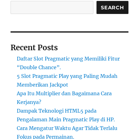
SEARCH
Recent Posts
Daftar Slot Pragmatic yang Memiliki Fitur
“Double Chance”.
5 Slot Pragmatic Play yang Paling Mudah
Memberikan Jackpot
Apa Itu Multiplier dan Bagaimana Cara
Kerjanya?
Dampak Teknologi HTML5 pada
Pengalaman Main Pragmatic Play di HP.
Cara Mengatur Waktu Agar Tidak Terlalu
Fokus pada Permainan.