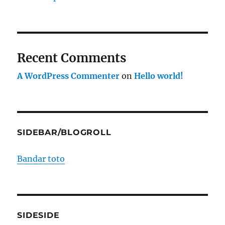
Recent Comments
A WordPress Commenter
on
Hello world!
SIDEBAR/BLOGROLL
Bandar toto
SIDESIDE