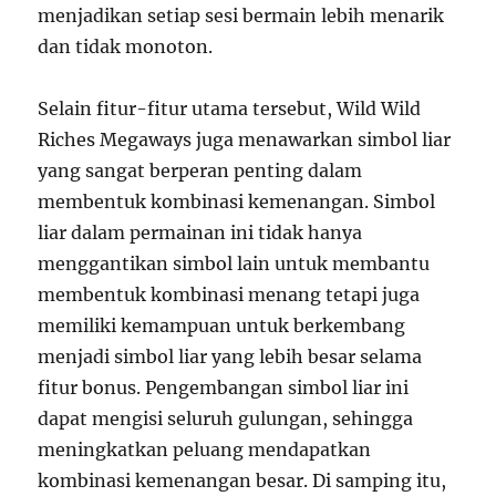
menjadikan setiap sesi bermain lebih menarik
dan tidak monoton.
Selain fitur-fitur utama tersebut, Wild Wild
Riches Megaways juga menawarkan simbol liar
yang sangat berperan penting dalam
membentuk kombinasi kemenangan. Simbol
liar dalam permainan ini tidak hanya
menggantikan simbol lain untuk membantu
membentuk kombinasi menang tetapi juga
memiliki kemampuan untuk berkembang
menjadi simbol liar yang lebih besar selama
fitur bonus. Pengembangan simbol liar ini
dapat mengisi seluruh gulungan, sehingga
meningkatkan peluang mendapatkan
kombinasi kemenangan besar. Di samping itu,