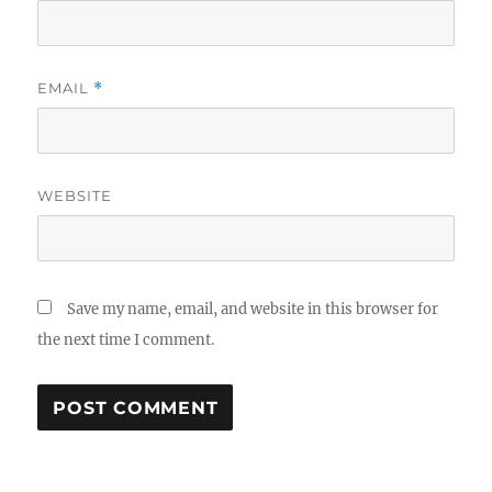
EMAIL
*
WEBSITE
Save my name, email, and website in this browser for
the next time I comment.