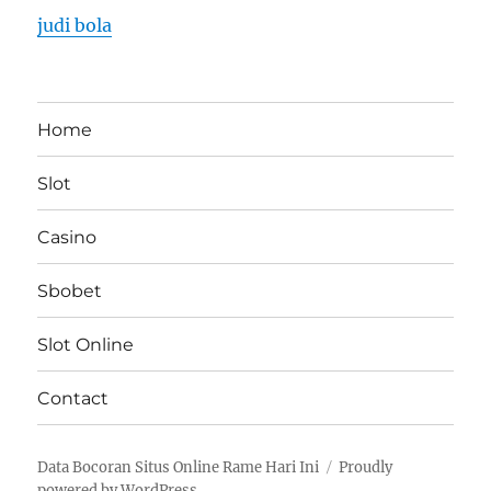
judi bola
Home
Slot
Casino
Sbobet
Slot Online
Contact
Data Bocoran Situs Online Rame Hari Ini
Proudly
powered by WordPress