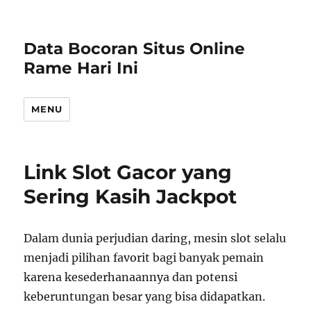
Data Bocoran Situs Online
Rame Hari Ini
MENU
Link Slot Gacor yang
Sering Kasih Jackpot
Dalam dunia perjudian daring, mesin slot selalu
menjadi pilihan favorit bagi banyak pemain
karena kesederhanaannya dan potensi
keberuntungan besar yang bisa didapatkan.