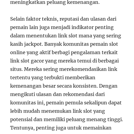
meningkatkan peluang kemenangan.
Selain faktor teknis, reputasi dan ulasan dari
pemain lain juga menjadi indikator penting
dalam menentukan link slot mana yang sering
kasih jackpot. Banyak komunitas pemain slot
online yang aktif berbagi pengalaman terkait
link slot gacor yang mereka temui di berbagai
situs. Mereka sering merekomendasikan link
tertentu yang terbukti memberikan
kemenangan besar secara konsisten. Dengan
mengikuti ulasan dan rekomendasi dari
komunitas ini, pemain pemula sekalipun dapat
lebih mudah menemukan link slot yang
potensial dan memiliki peluang menang tinggi.
Tentunya, penting juga untuk memainkan