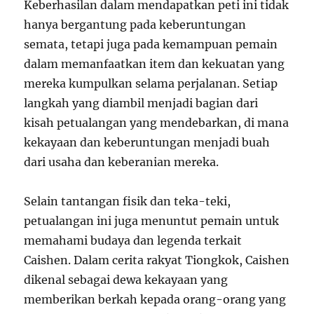
Keberhasilan dalam mendapatkan peti ini tidak
hanya bergantung pada keberuntungan
semata, tetapi juga pada kemampuan pemain
dalam memanfaatkan item dan kekuatan yang
mereka kumpulkan selama perjalanan. Setiap
langkah yang diambil menjadi bagian dari
kisah petualangan yang mendebarkan, di mana
kekayaan dan keberuntungan menjadi buah
dari usaha dan keberanian mereka.
Selain tantangan fisik dan teka-teki,
petualangan ini juga menuntut pemain untuk
memahami budaya dan legenda terkait
Caishen. Dalam cerita rakyat Tiongkok, Caishen
dikenal sebagai dewa kekayaan yang
memberikan berkah kepada orang-orang yang