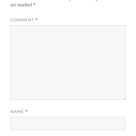
are marked
*
COMMENT
*
NAME
*