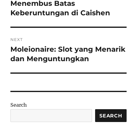
navigation
Menembus Batas
Previous
post:
Keberuntungan di Caishen
NEXT
Moleionaire: Slot yang Menarik
Next
post:
dan Menguntungkan
Search
SEARCH