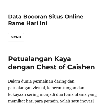
Data Bocoran Situs Online
Rame Hari Ini
MENU
Petualangan Kaya
dengan Chest of Caishen
Dalam dunia permainan daring dan
petualangan virtual, keberuntungan dan
kekayaan sering menjadi dua tema utama yang
memikat hati para pemain. Salah satu inovasi