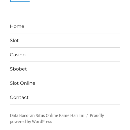
Home
Slot
Casino
Sbobet
Slot Online
Contact
Data Bocoran Situs Online Rame Hari Ini
Proudly
powered by WordPress