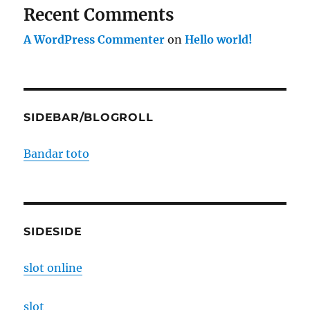
Recent Comments
A WordPress Commenter
on
Hello world!
SIDEBAR/BLOGROLL
Bandar toto
SIDESIDE
slot online
slot