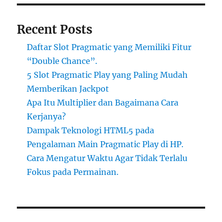
Recent Posts
Daftar Slot Pragmatic yang Memiliki Fitur
“Double Chance”.
5 Slot Pragmatic Play yang Paling Mudah
Memberikan Jackpot
Apa Itu Multiplier dan Bagaimana Cara
Kerjanya?
Dampak Teknologi HTML5 pada
Pengalaman Main Pragmatic Play di HP.
Cara Mengatur Waktu Agar Tidak Terlalu
Fokus pada Permainan.