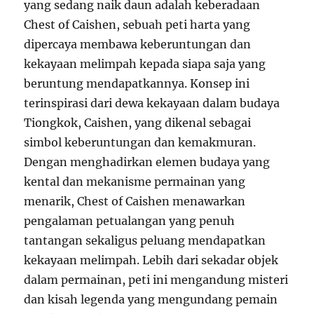
yang sedang naik daun adalah keberadaan
Chest of Caishen, sebuah peti harta yang
dipercaya membawa keberuntungan dan
kekayaan melimpah kepada siapa saja yang
beruntung mendapatkannya. Konsep ini
terinspirasi dari dewa kekayaan dalam budaya
Tiongkok, Caishen, yang dikenal sebagai
simbol keberuntungan dan kemakmuran.
Dengan menghadirkan elemen budaya yang
kental dan mekanisme permainan yang
menarik, Chest of Caishen menawarkan
pengalaman petualangan yang penuh
tantangan sekaligus peluang mendapatkan
kekayaan melimpah. Lebih dari sekadar objek
dalam permainan, peti ini mengandung misteri
dan kisah legenda yang mengundang pemain