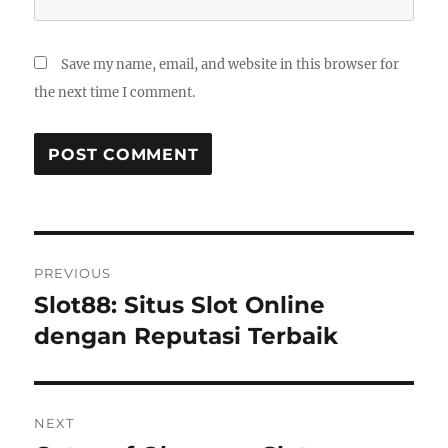
Save my name, email, and website in this browser for
the next time I comment.
Post
PREVIOUS
navigation
Slot88: Situs Slot Online
Previous
post:
dengan Reputasi Terbaik
NEXT