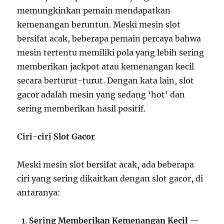
memungkinkan pemain mendapatkan
kemenangan beruntun. Meski mesin slot
bersifat acak, beberapa pemain percaya bahwa
mesin tertentu memiliki pola yang lebih sering
memberikan jackpot atau kemenangan kecil
secara berturut-turut. Dengan kata lain, slot
gacor adalah mesin yang sedang ‘hot’ dan
sering memberikan hasil positif.
Ciri-ciri Slot Gacor
Meski mesin slot bersifat acak, ada beberapa
ciri yang sering dikaitkan dengan slot gacor, di
antaranya:
Sering Memberikan Kemenangan Kecil
—