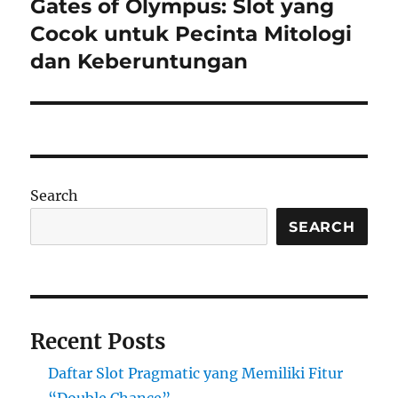
Gates of Olympus: Slot yang
Next
post:
Cocok untuk Pecinta Mitologi
dan Keberuntungan
Search
SEARCH
Recent Posts
Daftar Slot Pragmatic yang Memiliki Fitur