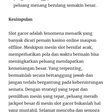
peluang menang berulang semakin besar.
Kesimpulan
Slot gacor adalah fenomena menarik yang
banyak dicari pemain kasino online maupun
offline. Meskipun mesin slot bersifat acak,
memperhatikan pola dan waktu bermain bisa
meningkatkan peluang mendapatkan
kemenangan besar. Yang terpenting,
bermainlah secara bertanggung jawab dan
jangan terlalu bergantung pada keberuntungan
semata. Dengan strategi yang tepat dan
pemilihan mesin yang tepat, peluang meraih
jackpot besar di mesin slot gacor bukanlah hal
yang mustahil. Selamat mencoba dan semoga