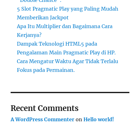
“Double Chance”.
5 Slot Pragmatic Play yang Paling Mudah
Memberikan Jackpot
Apa Itu Multiplier dan Bagaimana Cara
Kerjanya?
Dampak Teknologi HTML5 pada
Pengalaman Main Pragmatic Play di HP.
Cara Mengatur Waktu Agar Tidak Terlalu
Fokus pada Permainan.
Recent Comments
A WordPress Commenter
on
Hello world!