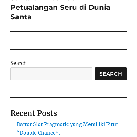
post:
Petualangan Seru di Dunia
Santa
Search
SEARCH
Recent Posts
Daftar Slot Pragmatic yang Memiliki Fitur
“Double Chance”.