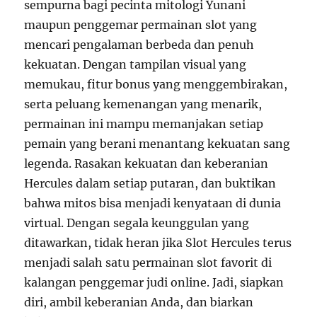
sempurna bagi pecinta mitologi Yunani
maupun penggemar permainan slot yang
mencari pengalaman berbeda dan penuh
kekuatan. Dengan tampilan visual yang
memukau, fitur bonus yang menggembirakan,
serta peluang kemenangan yang menarik,
permainan ini mampu memanjakan setiap
pemain yang berani menantang kekuatan sang
legenda. Rasakan kekuatan dan keberanian
Hercules dalam setiap putaran, dan buktikan
bahwa mitos bisa menjadi kenyataan di dunia
virtual. Dengan segala keunggulan yang
ditawarkan, tidak heran jika Slot Hercules terus
menjadi salah satu permainan slot favorit di
kalangan penggemar judi online. Jadi, siapkan
diri, ambil keberanian Anda, dan biarkan