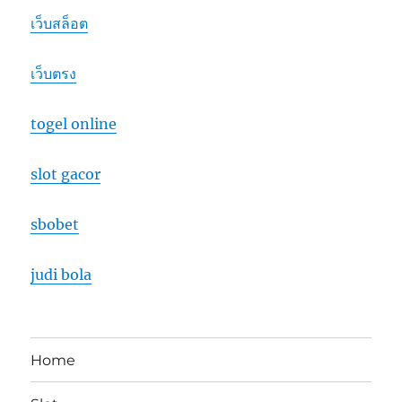
เว็บสล็อต
เว็บตรง
togel online
slot gacor
sbobet
judi bola
Home