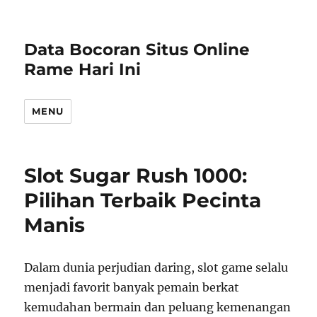
Data Bocoran Situs Online
Rame Hari Ini
MENU
Slot Sugar Rush 1000:
Pilihan Terbaik Pecinta
Manis
Dalam dunia perjudian daring, slot game selalu
menjadi favorit banyak pemain berkat
kemudahan bermain dan peluang kemenangan