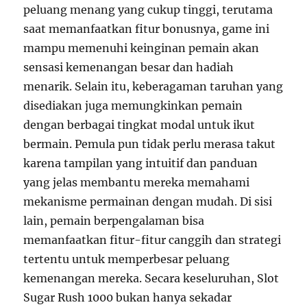
peluang menang yang cukup tinggi, terutama
saat memanfaatkan fitur bonusnya, game ini
mampu memenuhi keinginan pemain akan
sensasi kemenangan besar dan hadiah
menarik. Selain itu, keberagaman taruhan yang
disediakan juga memungkinkan pemain
dengan berbagai tingkat modal untuk ikut
bermain. Pemula pun tidak perlu merasa takut
karena tampilan yang intuitif dan panduan
yang jelas membantu mereka memahami
mekanisme permainan dengan mudah. Di sisi
lain, pemain berpengalaman bisa
memanfaatkan fitur-fitur canggih dan strategi
tertentu untuk memperbesar peluang
kemenangan mereka. Secara keseluruhan, Slot
Sugar Rush 1000 bukan hanya sekadar