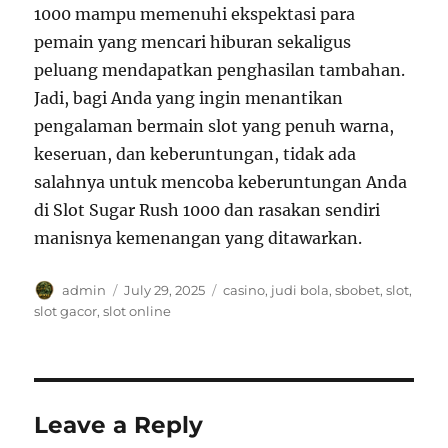
1000 mampu memenuhi ekspektasi para
pemain yang mencari hiburan sekaligus
peluang mendapatkan penghasilan tambahan.
Jadi, bagi Anda yang ingin menantikan
pengalaman bermain slot yang penuh warna,
keseruan, dan keberuntungan, tidak ada
salahnya untuk mencoba keberuntungan Anda
di Slot Sugar Rush 1000 dan rasakan sendiri
manisnya kemenangan yang ditawarkan.
Author
Posted
Tags
admin
July 29, 2025
casino
,
judi bola
,
sbobet
,
slot
,
on
slot gacor
,
slot online
Leave a Reply