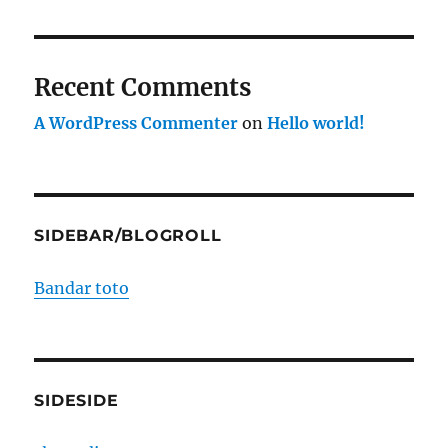
Recent Comments
A WordPress Commenter
on
Hello world!
SIDEBAR/BLOGROLL
Bandar toto
SIDESIDE