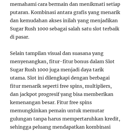
memahami cara bermain dan menikmati setiap
putaran. Kombinasi antara grafis yang menarik
dan kemudahan akses inilah yang menjadikan
Sugar Rush 1000 sebagai salah satu slot terbaik
di pasar.
Selain tampilan visual dan suasana yang
menyenangkan, fitur-fitur bonus dalam Slot
Sugar Rush 1000 juga menjadi daya tarik
utama. Slot ini dilengkapi dengan berbagai
fitur menarik seperti free spins, multipliers,
dan jackpot progresif yang bisa memberikan
kemenangan besar. Fitur free spins
memungkinkan pemain untuk memutar
gulungan tanpa harus mempertaruhkan kredit,
sehingga peluang mendapatkan kombinasi