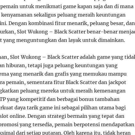
emain untuk menikmati game kapan saja dan di mana
 kenyamanan sekaligus peluang meraih keuntungan
ini. Dengan kombinasi fitur menarik, peluang besar, dan
rkan, Slot Wukong – Black Scatter benar-benar menja
ot yang menguntungkan dan layak untuk dimainkan.
han, Slot Wukong – Black Scatter adalah game yang tida
n hiburan, tetapi juga peluang keuntungan yang
ema yang menarik dan grafis yang memukau mampu
ra pemain, sementara fitur Black Scatter dan jackpot
ngkatkan peluang mereka untuk meraih kemenangan
RTP yang kompetitif dan berbagai bonus tambahan
uat daya tarik game ini sebagai pilihan utama bagi
slot online. Dengan strategi bermain yang tepat dan
romosi yang tersedia, pemain berpotensi mendapatkan
mal dari setiap putaran. Oleh karena itu, tidak heran