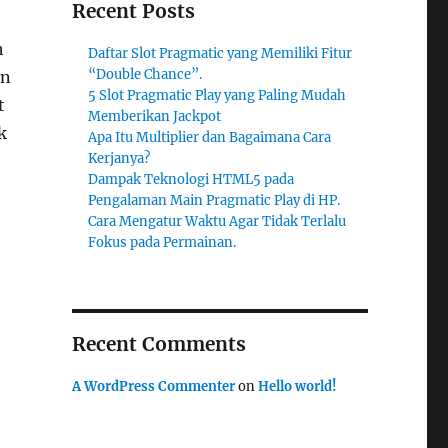
Recent Posts
h
Daftar Slot Pragmatic yang Memiliki Fitur
“Double Chance”.
an
5 Slot Pragmatic Play yang Paling Mudah
t
Memberikan Jackpot
k
Apa Itu Multiplier dan Bagaimana Cara
Kerjanya?
Dampak Teknologi HTML5 pada
Pengalaman Main Pragmatic Play di HP.
Cara Mengatur Waktu Agar Tidak Terlalu
Fokus pada Permainan.
Recent Comments
A WordPress Commenter
on
Hello world!