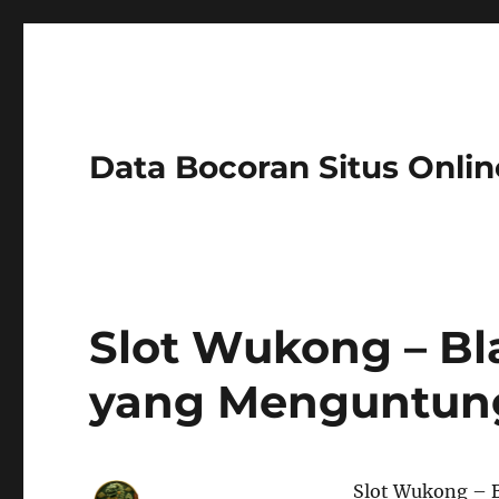
Data Bocoran Situs Onlin
Slot Wukong – Bl
yang Menguntun
Slot Wukong – B