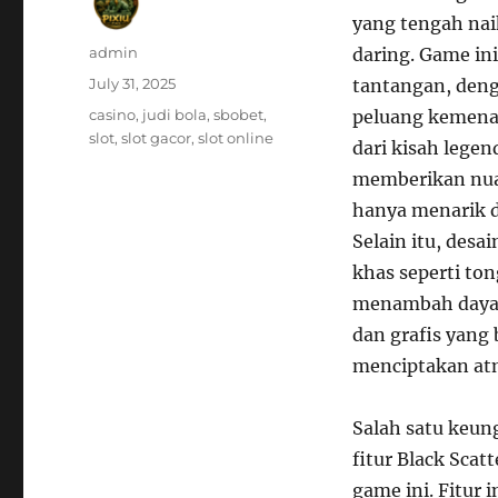
yang tengah nai
Author
admin
daring. Game i
Posted
July 31, 2025
tantangan, deng
on
Tags
casino
,
judi bola
,
sbobet
,
peluang kemena
slot
,
slot gacor
,
slot online
dari kisah lege
memberikan nua
hanya menarik dar
Selain itu, des
khas seperti ton
menambah daya 
dan grafis yang 
menciptakan at
Salah satu keun
fitur Black Scat
game ini. Fitu