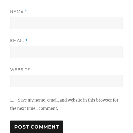
NAME
*
EMAIL
*
WEBSITE
Save my name, email, and website in this browser for
the next time I comment.