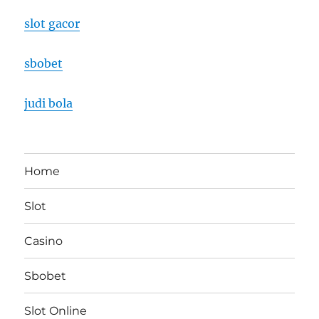
slot gacor
sbobet
judi bola
Home
Slot
Casino
Sbobet
Slot Online