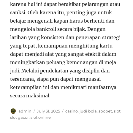
karena hal ini dapat berakibat pelarangan atau
sanksi. Oleh karena itu, penting juga untuk
belajar mengenali kapan harus berhenti dan
mengelola bankroll secara bijak. Dengan
latihan yang konsisten dan penerapan strategi
yang tepat, kemampuan menghitung kartu
dapat menjadi alat yang sangat efektif dalam
meningkatkan peluang kemenangan di meja
judi. Melalui pendekatan yang disiplin dan
terencana, siapa pun dapat menguasai
keterampilan ini dan menikmati manfaatnya
secara maksimal.
Author
Posted
Tags
admin
July 31, 2025
casino
,
judi bola
,
sbobet
,
slot
,
on
slot gacor
,
slot online