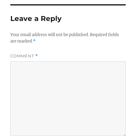
Leave a Reply
Your email address will not be published.
Required fields
are marked
*
COMMENT
*