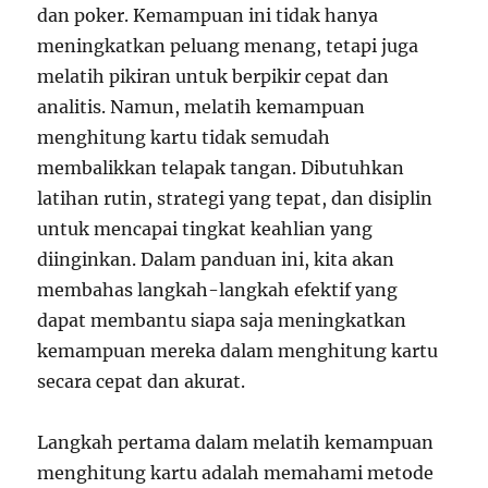
dan poker. Kemampuan ini tidak hanya
meningkatkan peluang menang, tetapi juga
melatih pikiran untuk berpikir cepat dan
analitis. Namun, melatih kemampuan
menghitung kartu tidak semudah
membalikkan telapak tangan. Dibutuhkan
latihan rutin, strategi yang tepat, dan disiplin
untuk mencapai tingkat keahlian yang
diinginkan. Dalam panduan ini, kita akan
membahas langkah-langkah efektif yang
dapat membantu siapa saja meningkatkan
kemampuan mereka dalam menghitung kartu
secara cepat dan akurat.
Langkah pertama dalam melatih kemampuan
menghitung kartu adalah memahami metode