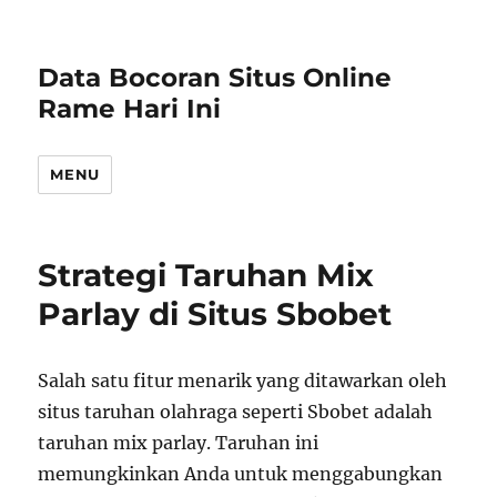
Data Bocoran Situs Online
Rame Hari Ini
MENU
Strategi Taruhan Mix
Parlay di Situs Sbobet
Salah satu fitur menarik yang ditawarkan oleh
situs taruhan olahraga seperti Sbobet adalah
taruhan mix parlay. Taruhan ini
memungkinkan Anda untuk menggabungkan