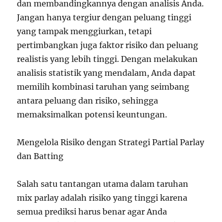
dan membandingkannya dengan analisis Anda.
Jangan hanya tergiur dengan peluang tinggi
yang tampak menggiurkan, tetapi
pertimbangkan juga faktor risiko dan peluang
realistis yang lebih tinggi. Dengan melakukan
analisis statistik yang mendalam, Anda dapat
memilih kombinasi taruhan yang seimbang
antara peluang dan risiko, sehingga
memaksimalkan potensi keuntungan.
Mengelola Risiko dengan Strategi Partial Parlay
dan Batting
Salah satu tantangan utama dalam taruhan
mix parlay adalah risiko yang tinggi karena
semua prediksi harus benar agar Anda