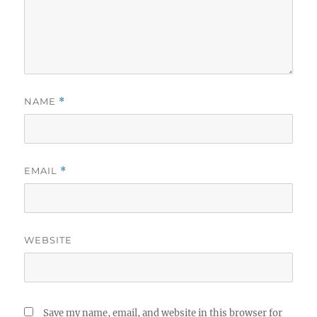
NAME
*
EMAIL
*
WEBSITE
Save my name, email, and website in this browser for