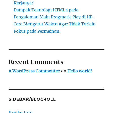
Kerjanya?
Dampak Teknologi HTML5 pada
Pengalaman Main Pragmatic Play di HP.
Cara Mengatur Waktu Agar Tidak Terlalu
Fokus pada Permainan.
Recent Comments
A WordPress Commenter
on
Hello world!
SIDEBAR/BLOGROLL
Bandar toto