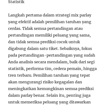
Statistik
Langkah pertama dalam strategi mix parlay
yang efektif adalah pemilihan taruhan yang
cerdas. Tidak semua pertandingan atau
pertandingan memiliki peluang yang sama,
dan tidak semua prediksi cocok untuk
digabung dalam satu tiket. Sebaiknya, fokus
pada pertandingan-pertandingan yang sudah
Anda analisis secara mendalam, baik dari segi
statistik, performa tim, cedera pemain, hingga
tren terbaru. Pemilihan taruhan yang tepat
akan mengurangi risiko kegagalan dan
meningkatkan kemungkinan semua prediksi
dalam parlay benar. Selain itu, penting juga
untuk memeriksa peluang yang ditawarkan