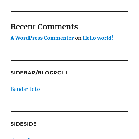
Recent Comments
A WordPress Commenter
on
Hello world!
SIDEBAR/BLOGROLL
Bandar toto
SIDESIDE