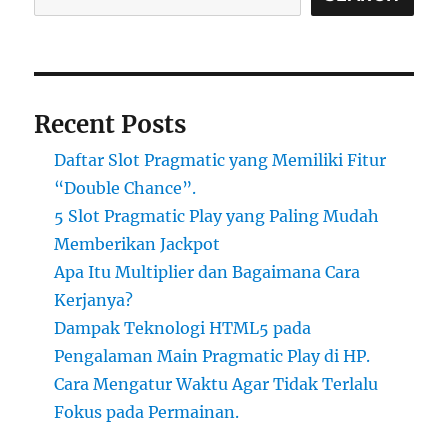
Besar
Recent Posts
Daftar Slot Pragmatic yang Memiliki Fitur
“Double Chance”.
5 Slot Pragmatic Play yang Paling Mudah
Memberikan Jackpot
Apa Itu Multiplier dan Bagaimana Cara
Kerjanya?
Dampak Teknologi HTML5 pada
Pengalaman Main Pragmatic Play di HP.
Cara Mengatur Waktu Agar Tidak Terlalu
Fokus pada Permainan.