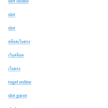
slot online
slot
slot
สล็อตเว็บตรง
เว็บสล็อต
เว็บตรง
togel online
slot gacor