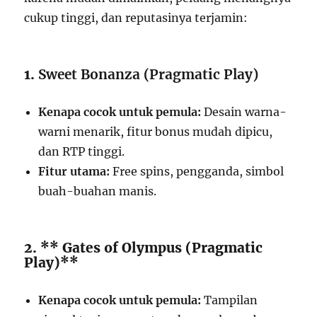
cukup tinggi, dan reputasinya terjamin:
1.
Sweet Bonanza (Pragmatic Play)
Kenapa cocok untuk pemula:
Desain warna-
warni menarik, fitur bonus mudah dipicu,
dan RTP tinggi.
Fitur utama:
Free spins, pengganda, simbol
buah-buahan manis.
2. ** Gates of Olympus (Pragmatic
Play)**
Kenapa cocok untuk pemula:
Tampilan